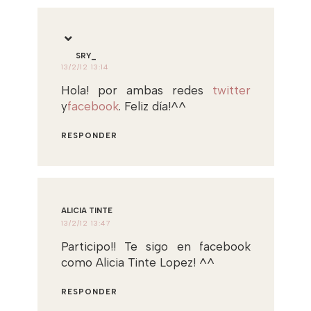
SRY_
13/2/12 13:14
Hola! por ambas redes
twitter
y
facebook
. Feliz día!^^
RESPONDER
ALICIA TINTE
13/2/12 13:47
Participo!! Te sigo en facebook
como Alicia Tinte Lopez! ^^
RESPONDER