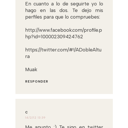
En cuanto a lo de seguirte yo lo
hago en las dos. Te dejo mis
perfiles para que lo compruebes:
http://www.facebook.com/profile.p
hp?id=100002309424762
https://twitter.com/#!/ADobleAltu
ra
Muak
RESPONDER
C
14/2/12 13:39
Me apunto :) Te sigo en twitter