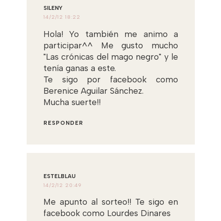
SILENY
14/2/12 18:22
Hola! Yo también me animo a
participar^^ Me gusto mucho
"Las crónicas del mago negro" y le
tenía ganas a este.
Te sigo por facebook como
Berenice Aguilar Sánchez.
Mucha suerte!!
RESPONDER
ESTELBLAU
14/2/12 20:49
Me apunto al sorteo!! Te sigo en
facebook como Lourdes Dinares