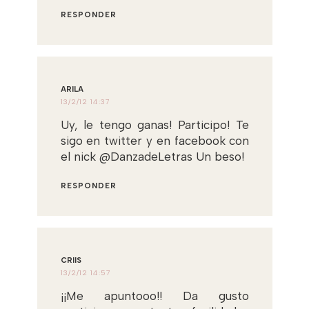
RESPONDER
ARILA
13/2/12 14:37
Uy, le tengo ganas! Participo! Te
sigo en twitter y en facebook con
el nick @DanzadeLetras Un beso!
RESPONDER
CRIIS
13/2/12 14:57
¡¡Me apuntooo!! Da gusto