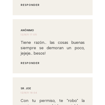
RESPONDER
ANÓNIMO
12/8/11 17:05
Tiene razón... las cosas buenas
siempre se demoran un poco,
jejeje... besos!
RESPONDER
SR. JOE
12/8/11 18:04
Con tu permiso, te "robo" la