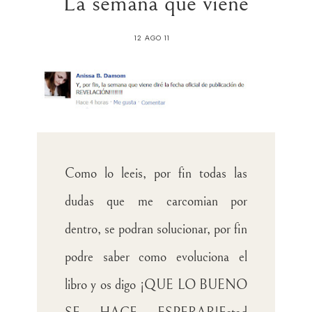
La semana que viene
12 AGO 11
Como lo leeis, por fin todas las
dudas que me carcomian por
dentro, se podran solucionar, por fin
podre saber como evoluciona el
libro y os digo ¡QUE LO BUENO