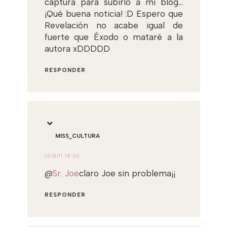
captura para subirlo a mi blog...
¡Qué buena noticia! :D Espero que
Revelación no acabe igual de
fuerte que Éxodo o mataré a la
autora xDDDDD
RESPONDER
MISS_CULTURA
12/8/11 18:06
@
Sr. Joe
claro Joe sin problema¡¡
RESPONDER