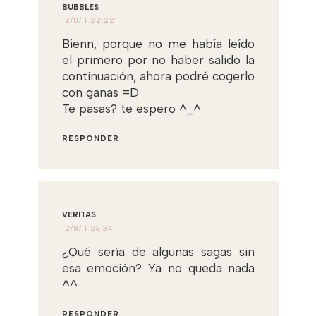
BUBBLES
12/8/11 22:22
Bienn, porque no me había leído
el primero por no haber salido la
continuación, ahora podré cogerlo
con ganas =D
Te pasas? te espero ^_^
RESPONDER
VERITAS
12/8/11 23:34
¿Qué sería de algunas sagas sin
esa emoción? Ya no queda nada
^^
RESPONDER