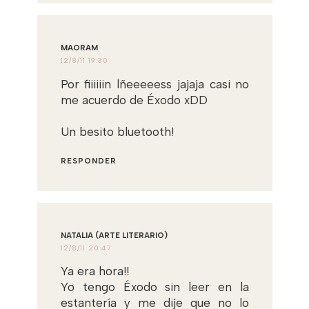
MAORAM
12/8/11 19:30
Por fiiiiiin lñeeeeess jajaja casi no
me acuerdo de Éxodo xDD
Un besito bluetooth!
RESPONDER
NATALIA (ARTE LITERARIO)
12/8/11 20:47
Ya era hora!!
Yo tengo Éxodo sin leer en la
estantería y me dije que no lo