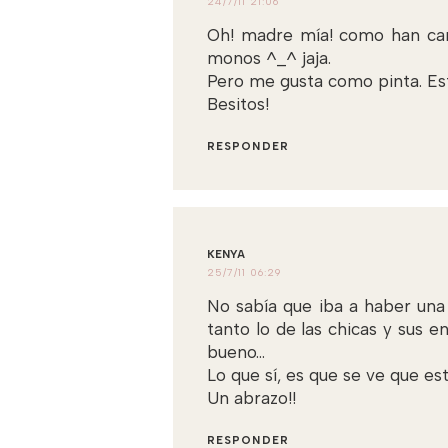
24/7/11 21:06
Oh! madre mía! como han cam
monos ^_^ jaja.
Pero me gusta como pinta. Es
Besitos!
RESPONDER
KENYA
25/7/11 06:29
No sabía que iba a haber una
tanto lo de las chicas y sus e
bueno...
Lo que sí, es que se ve que e
Un abrazo!!
RESPONDER