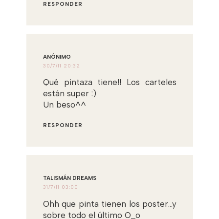
RESPONDER
ANÓNIMO
30/7/11 20:32
Qué pintaza tiene!! Los carteles
están super :)
Un beso^^
RESPONDER
TALISMÁN DREAMS
31/7/11 03:00
Ohh que pinta tienen los poster...y
sobre todo el último O_o