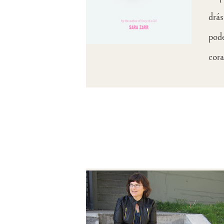
drás
pode
cora