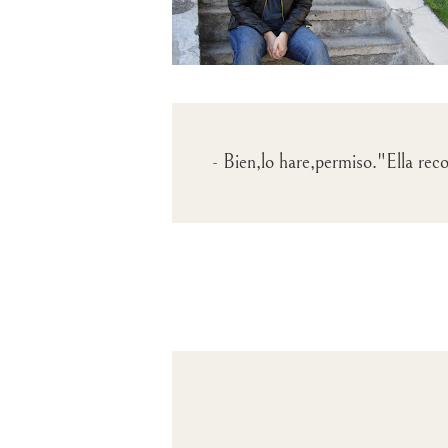
- Bien,lo hare,permiso."Ella rec