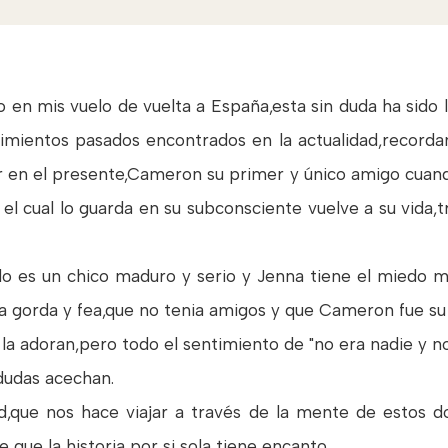
o en mis vuelo de vuelta a España,esta sin duda ha sido
entimientos pasados encontrados en la actualidad,record
 en el presente,Cameron su primer y único amigo cuand
o el cual lo guarda en su subconsciente vuelve a su vida,
do es un chico maduro y serio y Jenna tiene el miedo m
 gorda y fea,que no tenia amigos y que Cameron fue su 
 la adoran,pero todo el sentimiento de "no era nadie y 
 dudas acechan.
d,que nos hace viajar a través de la mente de estos d
ue la historia por si sola tiene encanto.