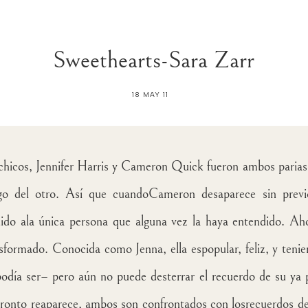
Sweethearts-Sara Zarr
18 MAY 11
hicos, Jennifer Harris y Cameron Quick fueron ambos pariass
go del otro. Así que cuandoCameron desaparece sin previo
ido ala única persona que alguna vez la haya entendido. Aho
sformado. Conocida como Jenna, ella espopular, feliz, y tenie
podía ser– pero aún no puede desterrar el recuerdo de su 
ronto reaparece, ambos son confrontados con losrecuerdos d