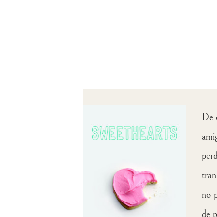
De c
ami
perd
tran
no 
de p