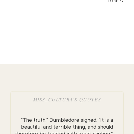
TOBERY
MISS_CULTURA’S QUOTES
“The truth." Dumbledore sighed. "It is a
beautiful and terrible thing, and should
therefore be treated with great caution.” —