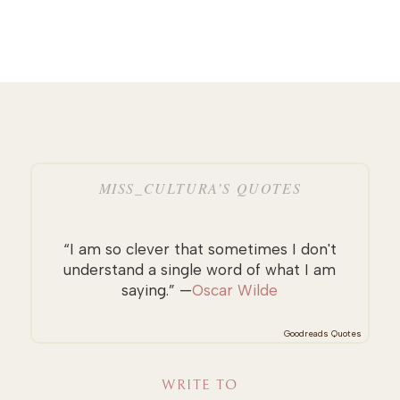
MISS_CULTURA’S QUOTES
“I am so clever that sometimes I don't
understand a single word of what I am
saying.” —
Oscar Wilde
Goodreads Quotes
WRITE TO