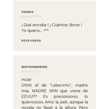
DRANDA
13/12/10 20:56
¡ Qué envidia ! ¡ Cuántos libros !
Yo quiero.... ^^
RESPONDER
BEATRIZMARRANZ
13/12/10 22:53
Hola!
Ohhh el de "Laberinto", madre
mia, MADRE MIA! que viene de
EEUU?? Es preciosoooo, lo
quierooooo. Amo la peli, aunque la
novela no llegó a la altura. Pero