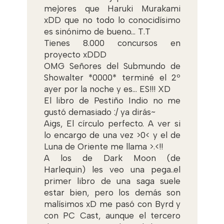
mejores que Haruki Murakami
xDD que no todo lo conocidísimo
es sinónimo de bueno... T.T
Tienes 8.000 concursos en
proyecto xDDD
OMG Señores del Submundo de
Showalter *0000* terminé el 2º
ayer por la noche y es... ES!!! XD
El libro de Pestiño Indio no me
gustó demasiado :/ ya dirás~
Aigs, El círculo perfecto. A ver si
lo encargo de una vez >0< y el de
Luna de Oriente me llama >.<!!
A los de Dark Moon (de
Harlequin) les veo una pega..el
primer libro de una saga suele
estar bien, pero los demás son
malísimos xD me pasó con Byrd y
con PC Cast, aunque el tercero