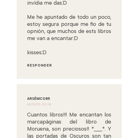
invídia me das:D
Me he apuntado de todo un poco,
estoy segura porque me fio de tu
opnión, que muchos de ests libros
me van a encantar:D
kisses:D
RESPONDER
ARSÉNICO85
14/12/10 02:18
Cuantos libros!!! Me encantan los
marcapáginas del libro de
Moruena, son preciosos!! *___*. Y
las portadas de Oscuros son tan