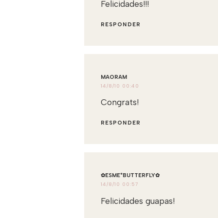
Felicidades!!!
RESPONDER
MAORAM
14/8/10 00:40
Congrats!
RESPONDER
✿ESME*BUTTERFLY✿
14/8/10 00:57
Felicidades guapas!