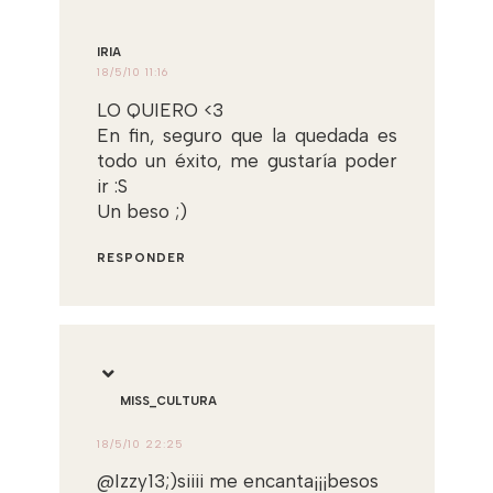
IRIA
18/5/10 11:16
LO QUIERO <3
En fin, seguro que la quedada es
todo un éxito, me gustaría poder
ir :S
Un beso ;)
RESPONDER
MISS_CULTURA
18/5/10 22:25
@Izzy13;)siiii me encanta¡¡¡besos