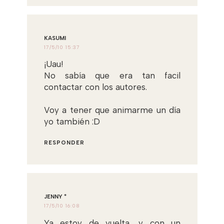
KASUMI
17/5/10 15:37
¡Uau!
No sabía que era tan facil
contactar con los autores.
Voy a tener que animarme un día
yo también :D
RESPONDER
JENNY *
17/5/10 16:08
Ya estoy de vuelta, y con un