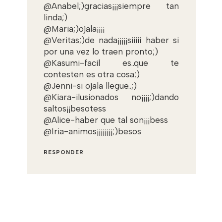
@Anabel;)gracias¡¡¡siempre tan
linda;)
@Maria;)ojala¡¡¡¡
@Veritas;)de nada¡¡¡¡¡siiiii haber si
por una vez lo traen pronto;)
@Kasumi-facil es..que te
contesten es otra cosa;)
@Jenni-si ojala llegue..;)
@Kiara-ilusionados no¡¡¡¡;)dando
saltos¡¡besotess
@Alice-haber que tal son¡¡¡bess
@Iria-animos¡¡¡¡¡¡¡¡;)besos
RESPONDER