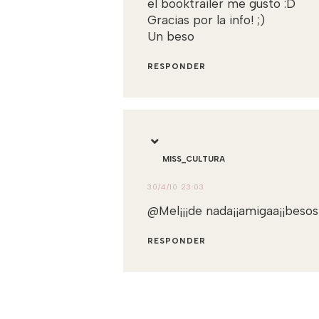
el booktrailer me gusto :D
Gracias por la info! ;)
Un beso
RESPONDER
MISS_CULTURA
30/4/10 23:03
@Mel¡¡¡de nada¡¡amigaa¡¡besos
RESPONDER