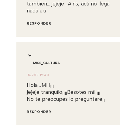
también... jejeje... Ains, acá no llega
nada u.u
RESPONDER
MISS_CULTURA
15/2/10 19:48
Hola JMH¡¡¡
jejeje tranquilo¡¡¡¡Besotes mil¡¡¡¡
No te preocupes lo preguntare¡¡
RESPONDER