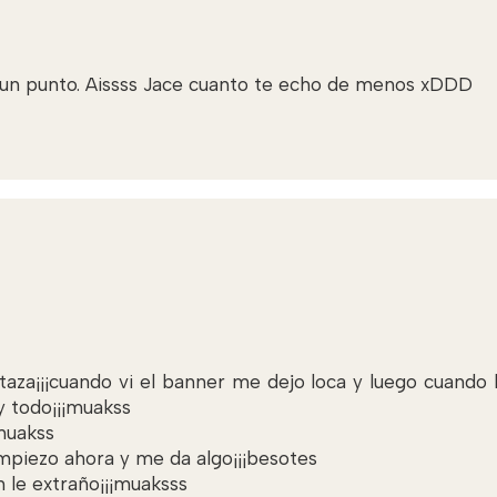
odo un punto. Aissss Jace cuanto te echo de menos xDDD
taza¡¡¡cuando vi el banner me dejo loca y luego cuando l
 y todo¡¡¡muakss
)muakss
mpiezo ahora y me da algo¡¡¡besotes
n le extraño¡¡¡muaksss