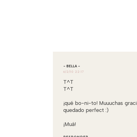
- BELLA -
6/2/10 22:17
T^T
T^T
¡qué bo-ni-to! Muuuchas gracia
quedado perfect :)
¡Muá!