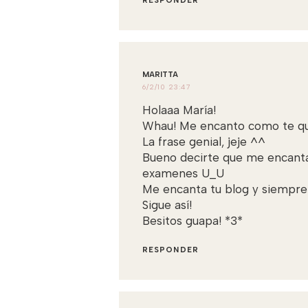
RESPONDER
MARITTA
6/2/10 23:47
Holaaa María!
Whau! Me encanto como te que
La frase genial, jeje ^^
Bueno decirte que me encant
examenes U_U
Me encanta tu blog y siempre
Sigue así!
Besitos guapa! *3*
RESPONDER