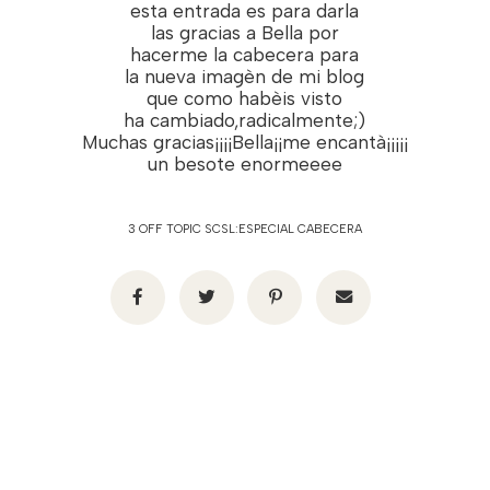
esta entrada es para darla
las gracias a Bella por
hacerme la cabecera para
la nueva imagèn de mi blog
que como habèis visto
ha cambiado,radicalmente;)
Muchas gracias¡¡¡¡Bella¡¡me encantà¡¡¡¡¡
un besote enormeeee
3 OFF TOPIC SCSL:ESPECIAL CABECERA