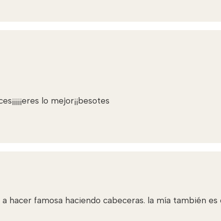
ces¡¡¡¡¡eres lo mejor¡¡besotes
va a hacer famosa haciendo cabeceras. la mía también es 