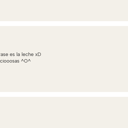
rase es la leche xD
eciooosas ^O^