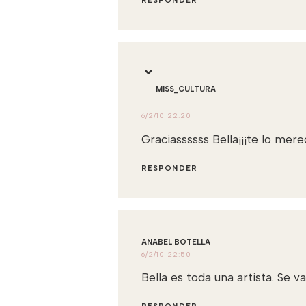
RESPONDER
MISS_CULTURA
6/2/10 22:20
Graciassssss Bella¡¡¡te lo mere
RESPONDER
ANABEL BOTELLA
6/2/10 22:50
Bella es toda una artista. Se 