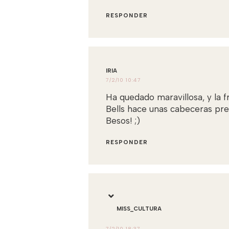
RESPONDER
IRIA
7/2/10 10:47
Ha quedado maravillosa, y la f
Bells hace unas cabeceras pr
Besos! ;)
RESPONDER
MISS_CULTURA
7/2/10 18:37