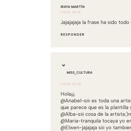
IRAYA MARTÍN
7/2/10 00:15
Jajajajaja la frase ha sido t
RESPONDER
MISS_CULTURA
7/2/10 02:18
Hola¡¡¡
@Anabel-siii es toda una artis
que parece que es la plantilla
@Alba-siii cosa de la artista;
@Maria-tranquila tocaya yo e
@Elwen-jajajaja siii yo tambie