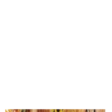
subire l@s ganadoras
despues de ponerlo
en la pàgina principal,lo
mismo pasa con los premios
todos los que me habeis dado
estan colgados ahi;)
Con la pàgina de contacto
me tendreis localizada tanto
mi mail
como donde encontrarme ya
sea en facebook,twitter....
Espero que os guste la nueva distribuciòn
Lo tercero