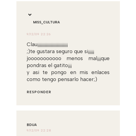
MISS_CULTURA
9/12/09 22:26
Clau¡¡¡¡¡¡¡¡¡¡¡¡¡¡¡¡¡¡¡¡¡¡¡¡¡
;)te gustara seguro que si¡¡¡¡¡
jooooooooooo menos mal¡¡¡que
pondras el gatito¡¡¡
y asi te pongo en mis enlaces
como tengo pensarlo hacer;)
RESPONDER
BDUA
9/12/09 22:28