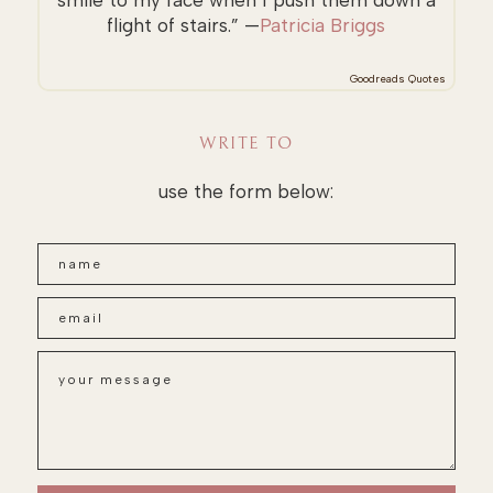
smile to my face when I push them down a
flight of stairs.” —
Patricia Briggs
Goodreads Quotes
WRITE TO
use the form below: