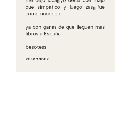
me dejo loca¡¡¡yo decia que majo
que simpatico y luego zas¡¡¡¡fue
como noooooo
ya con ganas de que lleguen mas
libros a España
besotess
RESPONDER