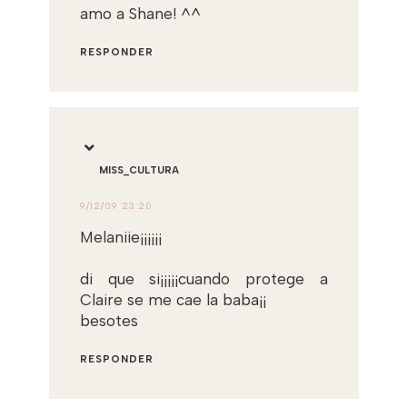
amo a Shane! ^^
RESPONDER
MISS_CULTURA
9/12/09 23:20
Melaniie¡¡¡¡¡¡
di que si¡¡¡¡¡cuando protege a
Claire se me cae la baba¡¡
besotes
RESPONDER