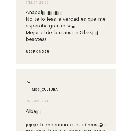
9/12/09 23:56
Anabel¡¡¡¡¡¡¡¡¡¡¡¡¡¡¡¡¡
No te lo leas la verdad es que me
esperaba gran cosa¡¡¡
Mejor el de la mansion Glass¡¡¡¡¡
besotess
RESPONDER
MISS_CULTURA
10/12/09 19:48
Alba¡¡¡¡
jejeje biennnnnnn coincidimos¡¡¡¡si