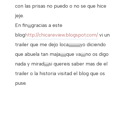
con las prisas no puedo o no se que hice
jeje.
En fin¡¡¡gracias a este
blog
http://chicareview.blogspot.com/
vi un
trailer que me dejo loca¡¡¡¡¡¡¡¡¡¡yo diciendo
que abuela tan maja¡¡¡¡¡que va¡¡¡¡no os digo
nada y mirad¡¡¡¡si quereis saber mas de el
trailer o la historia visitad el blog que os
puse.