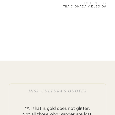
TRAICIONADA Y ELEGIDA
MISS_CULTURA’S QUOTES
“All that is gold does not glitter,
Not all those who wander are lost;