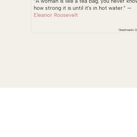
“A woman is like a tea bag; you never kno
how strong it is until it's in hot water.” —
Eleanor Roosevelt
Goodreads Q