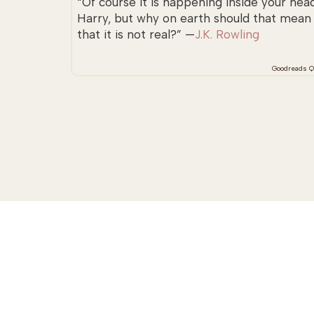
“Of course it is happening inside your head
Harry, but why on earth should that mean
that it is not real?” —
J.K. Rowling
Goodreads Q