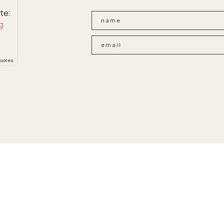
te:
g
uotes