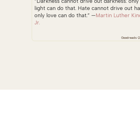
“Darkness cannot drive out darkness: only
light can do that. Hate cannot drive out ha
only love can do that.” —
Martin Luther Kin
Jr.
Goodreads Q