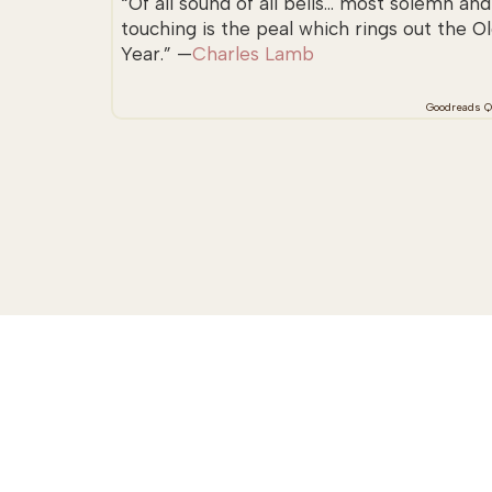
“Of all sound of all bells... most solemn and
touching is the peal which rings out the O
Year.” —
Charles Lamb
Goodreads Q